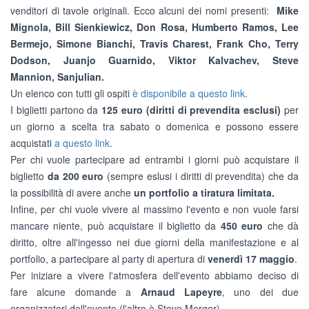
venditori di tavole originali. Ecco alcuni dei nomi presenti:
Mike
Mignola, Bill Sienkiewicz, Don Rosa, Humberto Ramos, Lee
Bermejo, Simone Bianchi,
Travis Charest, Frank Cho, Terry
Dodson, Juanjo Guarnido, Viktor Kalvachev,
Steve
Mannion, Sanjulian.
Un elenco con tutti gli ospiti
è disponibile a questo link
.
I biglietti partono da
125 euro (diritti di prevendita esclusi)
per
un giorno a scelta tra sabato o domenica e possono essere
acquistati
a questo link
.
Per chi vuole partecipare ad entrambi i giorni può acquistare il
biglietto
da 200 euro
(sempre eslusi i diritti di prevendita) che da
la possibilità di avere anche
un portfolio a tiratura limitata.
Infine, per chi vuole vivere al massimo l'evento e non vuole farsi
mancare niente, può acquistare il biglietto da
450 euro
che dà
diritto, oltre all'ingesso nei due giorni della manifestazione e al
portfolio, a partecipare al party di apertura di
venerdì 17 maggio
.
Per iniziare a vivere l'atmosfera dell'evento abbiamo deciso di
fare alcune domande a
Arnaud Lapeyre
, uno dei due
organizzatori dell'evento (l'altro è Steve Morger).