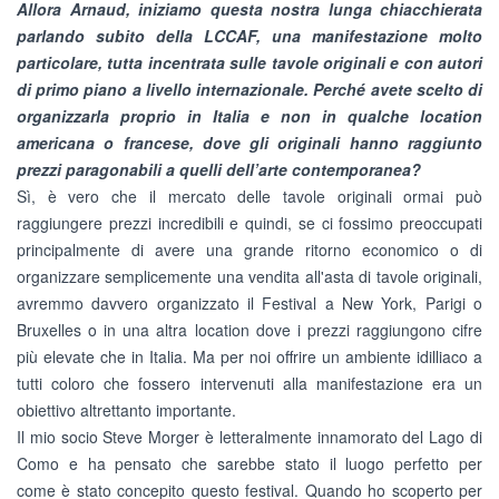
Allora Arnaud, iniziamo questa nostra lunga chiacchierata
parlando subito della LCCAF, una manifestazione molto
particolare, tutta incentrata sulle tavole originali e con autori
di primo piano a livello internazionale. Perché avete scelto di
organizzarla proprio in Italia e non in qualche location
americana o francese, dove gli originali hanno raggiunto
prezzi paragonabili a quelli dell’arte contemporanea?
Sì, è vero che il mercato delle tavole originali ormai può
raggiungere prezzi incredibili e quindi, se ci fossimo preoccupati
principalmente di avere una grande ritorno economico o di
organizzare semplicemente una vendita all'asta di tavole originali,
avremmo davvero organizzato il Festival a New York, Parigi o
Bruxelles o in una altra location dove i prezzi raggiungono cifre
più elevate che in Italia. Ma per noi offrire un ambiente idilliaco a
tutti coloro che fossero intervenuti alla manifestazione era un
obiettivo altrettanto importante.
Il mio socio Steve Morger è letteralmente innamorato del Lago di
Como e ha pensato che sarebbe stato il luogo perfetto per
come è stato concepito questo festival. Quando ho scoperto per