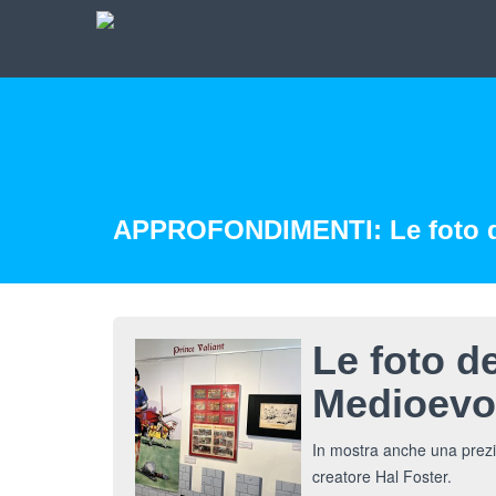
APPROFONDIMENTI: Le foto de
Le foto d
Medioevo
In mostra anche una prezio
creatore Hal Foster.