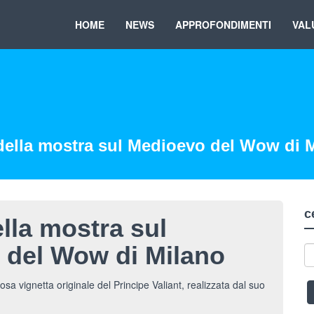
HOME
NEWS
APPROFONDIMENTI
VAL
lla mostra sul Medioevo del Wow di 
c
ella mostra sul
 del Wow di Milano
sa vignetta originale del Principe Valiant, realizzata dal suo