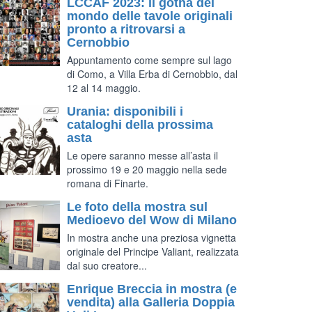
LCCAF 2023: il gotha del
mondo delle tavole originali
pronto a ritrovarsi a
Cernobbio
Appuntamento come sempre sul lago
di Como, a Villa Erba di Cernobbio, dal
12 al 14 maggio.
Urania: disponibili i
cataloghi della prossima
asta
Le opere saranno messe all’asta il
prossimo 19 e 20 maggio nella sede
romana di Finarte.
Le foto della mostra sul
Medioevo del Wow di Milano
In mostra anche una preziosa vignetta
originale del Principe Valiant, realizzata
dal suo creatore...
Enrique Breccia in mostra (e
vendita) alla Galleria Doppia