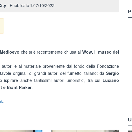
ity
| Pubblicato il:07/10/2022
P
Medioevo
che si è recentemente chiusa al
Wow, il museo del
i e autori e al materiale proveniente dal fondo della Fondazione
vole originali di grandi autori del fumetto italiano: da
Sergio
ispirare anche tantissimi autori umoristici, tra cui
Luciano
t e Brant Parker
.
nk
.
U