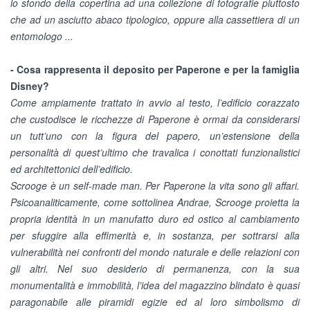
lo sfondo della copertina ad una collezione di fotografie piuttosto
che ad un asciutto abaco tipologico, oppure alla cassettiera di un
entomologo ...
- Cosa rappresenta il deposito per Paperone e per la famiglia
Disney?
Come ampiamente trattato in avvio al testo, l’edificio corazzato
che custodisce le ricchezze di Paperone è ormai da considerarsi
un tutt’uno con la figura del papero, un’estensione della
personalità di quest’ultimo che travalica i conottati funzionalistici
ed architettonici dell’edificio.
Scrooge è un self-made man. Per Paperone la vita sono gli affari.
Psicoanaliticamente, come sottolinea Andrae, Scrooge proietta la
propria identità in un manufatto duro ed ostico al cambiamento
per sfuggire alla effimerità e, in sostanza, per sottrarsi alla
vulnerabilità nei confronti del mondo naturale e delle relazioni con
gli altri. Nel suo desiderio di permanenza, con la sua
monumentalità e immobilità, l’idea del magazzino blindato è quasi
paragonabile alle piramidi egizie ed al loro simbolismo di