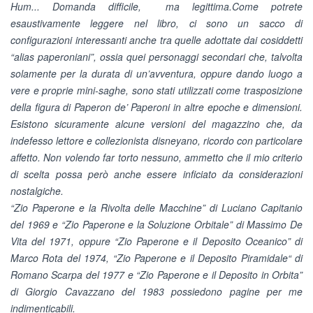
Hum... Domanda difficile, ma legittima.Come potrete
esaustivamente leggere nel libro, ci sono un sacco di
configurazioni interessanti anche tra quelle adottate dai cosiddetti
“alias paperoniani”, ossia quei personaggi secondari che, talvolta
solamente per la durata di un’avventura, oppure dando luogo a
vere e proprie mini-saghe, sono stati utilizzati come trasposizione
della figura di Paperon de’ Paperoni in altre epoche e dimensioni.
Esistono sicuramente alcune versioni del magazzino che, da
indefesso lettore e collezionista disneyano, ricordo con particolare
affetto. Non volendo far torto nessuno, ammetto che il mio criterio
di scelta possa però anche essere inficiato da considerazioni
nostalgiche.
“Zio Paperone e la Rivolta delle Macchine” di Luciano Capitanio
del 1969 e “Zio Paperone e la Soluzione Orbitale” di Massimo De
Vita del 1971, oppure “Zio Paperone e il Deposito Oceanico” di
Marco Rota del 1974, “Zio Paperone e il Deposito Piramidale“ di
Romano Scarpa del 1977 e “Zio Paperone e il Deposito in Orbita”
di Giorgio Cavazzano del 1983 possiedono pagine per me
indimenticabili.