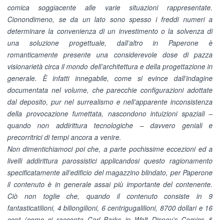
comica soggiacente alle varie situazioni rappresentate.
Cionondimeno, se da un lato sono spesso i freddi numeri a
determinare la convenienza di un investimento o la solvenza di
una soluzione progettuale, dall’altro in Paperone è
romanticamente presente una considerevole dose di pazza
visionarietà circa il mondo dell’architettura e della progettazione in
generale. È infatti innegabile, come si evince dall’indagine
documentata nel volume, che parecchie configurazioni adottate
dal deposito, pur nel surrealismo e nell’apparente inconsistenza
della provocazione fumettata, nascondono intuizioni spaziali –
quando non addirittura tecnologiche – davvero geniali e
precorritrici di tempi ancora a venire.
Non dimentichiamoci poi che, a parte pochissime eccezioni ed a
livelli addirittura parossistici applicandosi questo ragionamento
specificatamente all’edificio del magazzino blindato, per Paperone
il contenuto è in generale assai più importante del contenente.
Ciò non toglie che, quando il contenuto consiste in 9
fantasticatilioni, 4 biliongilioni, 6 centrigugalilioni, 8700 dollari e 16
cent (come ci racconta Carl Barks in Walt Disney’s Comics &