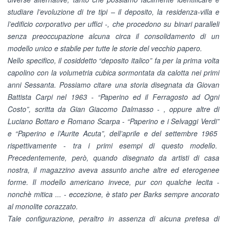
studiare l’evoluzione di tre tipi – il deposito, la residenza-villa e
l’edificio corporativo per uffici -, che procedono su binari paralleli
senza preoccupazione alcuna circa il consolidamento di un
modello unico e stabile per tutte le storie del vecchio papero.
Nello specifico, il cosiddetto “deposito italico” fa per la prima volta
capolino con la volumetria cubica sormontata da calotta nei primi
anni Sessanta. Possiamo citare una storia disegnata da Giovan
Battista Carpi nel 1963 - “Paperino ed il Ferragosto ad Ogni
Costo”, scritta da Gian Giacomo Dalmasso - , oppure altre di
Luciano Bottaro e Romano Scarpa - “Paperino e i Selvaggi Verdi”
e “Paperino e l’Aurite Acuta”, dell’aprile e del settembre 1965
rispettivamente - tra i primi esempi di questo modello.
Precedentemente, però, quando disegnato da artisti di casa
nostra, il magazzino aveva assunto anche altre ed eterogenee
forme. Il modello americano invece, pur con qualche lecita -
nonchè mitica ... - eccezione, è stato per Barks sempre ancorato
al monolite corazzato.
Tale configurazione, peraltro in assenza di alcuna pretesa di