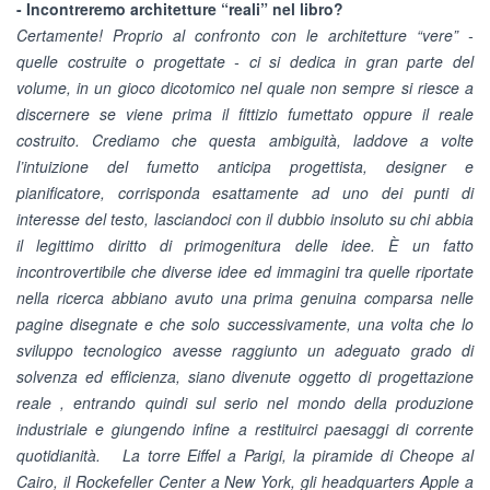
- Incontreremo architetture “reali” nel libro?
Certamente! Proprio al confronto con le architetture “vere” -
quelle costruite o progettate - ci si dedica in gran parte del
volume, in un gioco dicotomico nel quale non sempre si riesce a
discernere se viene prima il fittizio fumettato oppure il reale
costruito. Crediamo che questa ambiguità, laddove a volte
l’intuizione del fumetto anticipa progettista, designer e
pianificatore, corrisponda esattamente ad uno dei punti di
interesse del testo, lasciandoci con il dubbio insoluto su chi abbia
il legittimo diritto di primogenitura delle idee. È un fatto
incontrovertibile che diverse idee ed immagini tra quelle riportate
nella ricerca abbiano avuto una prima genuina comparsa nelle
pagine disegnate e che solo successivamente, una volta che lo
sviluppo tecnologico avesse raggiunto un adeguato grado di
solvenza ed efficienza, siano divenute oggetto di progettazione
reale , entrando quindi sul serio nel mondo della produzione
industriale e giungendo infine a restituirci paesaggi di corrente
quotidianità. La torre Eiffel a Parigi, la piramide di Cheope al
Cairo, il Rockefeller Center a New York, gli headquarters Apple a