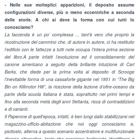
- Nelle sue molteplici apparizioni, il deposito assume
configurazioni diverse, più o meno eccentriche a seconda
delle storie. A chi si deve la forma con cui tutti lo
conosciamo?
La faccenda è un po’ complessa ... tant’è vero che proprio la
ricostruzione del cammino che, di autore in autore, ci ha restituito
l’edificio con le fattezze a tutti note occupa l’intera prima sezione
del libro.A parte infatti l’evoluzione ed il consolidamento del
canone americano a seguito della brillante intuizione di Carl
Barks, che diede per la prima volta al deposito di Scrooge
l’inevitabile forma di una cassaforte gigante nel 1951 in “The Big
Bin on Killmotor Hill”, la ricezione della lezione d’oltre-oceano da
parte della scuola italiana è stata, soprattutto nei primi tempi e
fino alla seconda metà degli anni Settanta, ricca di contraddizioni
e di varianti.
Il Paperone di quell’epoca, infatti, è ben lungi dallo stabilizzarsi nel
magazzino-ufficio-abitazione che noi oggi conosciamo e,
piuttosto, alterna a questo scenario accentratore e multifunzionale
diverse alternative, tanto che possiamo facilmente identificare e