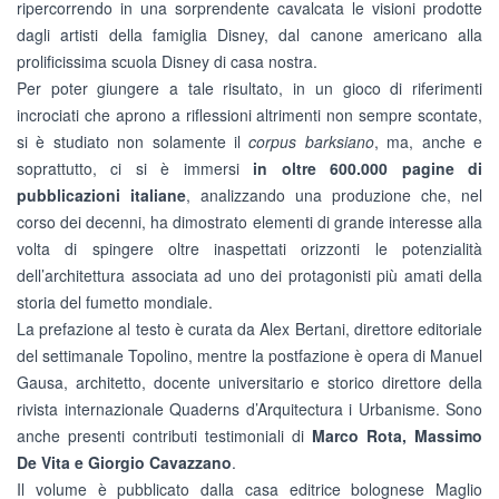
ripercorrendo in una sorprendente cavalcata le visioni prodotte
dagli artisti della famiglia Disney, dal canone americano alla
prolificissima scuola Disney di casa nostra.
Per poter giungere a tale risultato, in un gioco di riferimenti
incrociati che aprono a riflessioni altrimenti non sempre scontate,
si è studiato non solamente il
corpus barksiano
, ma, anche e
soprattutto, ci si è immersi
in oltre 600.000 pagine di
pubblicazioni italiane
, analizzando una produzione che, nel
corso dei decenni, ha dimostrato elementi di grande interesse alla
volta di spingere oltre inaspettati orizzonti le potenzialità
dell’architettura associata ad uno dei protagonisti più amati della
storia del fumetto mondiale.
La prefazione al testo è curata da Alex Bertani, direttore editoriale
del settimanale Topolino, mentre la postfazione è opera di Manuel
Gausa, architetto, docente universitario e storico direttore della
rivista internazionale Quaderns d’Arquitectura i Urbanisme. Sono
anche presenti contributi testimoniali di
Marco Rota, Massimo
De Vita e Giorgio Cavazzano
.
Il volume è pubblicato dalla casa editrice bolognese Maglio