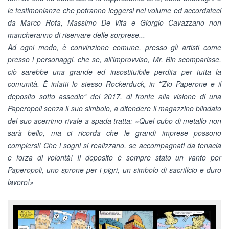
le testimonianze che potranno leggersi nel volume ed accordateci
da Marco Rota, Massimo De Vita e Giorgio Cavazzano non
mancheranno di riservare delle sorprese...
Ad ogni modo, è convinzione comune, presso gli artisti come
presso i personaggi, che se, all’improvviso, Mr. Bin scomparisse,
ciò sarebbe una grande ed insostituibile perdita per tutta la
comunità. È infatti lo stesso Rockerduck, in
“
Zio Paperone e il
deposito sotto assedio“ del 2017, di fronte alla visione di una
Paperopoli senza il suo simbolo, a difendere il magazzino blindato
del suo acerrimo rivale a spada tratta: «Quel cubo di metallo non
sarà bello, ma ci ricorda che le grandi imprese possono
compiersi! Che i sogni si realizzano, se accompagnati da tenacia
e forza di volontà! Il deposito è sempre stato un vanto per
Paperopoli, uno sprone per i pigri, un simbolo di sacrificio e duro
lavoro!»