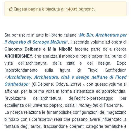
Questa pagina è piaciuta a:
14835
persone.
Sta per uscire in tutte le librerie italiane “
Mr. Bin. Architetture per
il deposito di Scrooge McDuck
”, il secondo volume ad opera di
Giacomo Delbene e Mila Nikolić
facente parte della ricerca
ARCHIDISNEY
, che analizza il mondo di topi e paperi dal punto di
vista dell’architettura, della città e del design. Dopo
l’approfondimento sulla figura di Floyd Gottfredson
-“
Archidisney. Architettura, città e design nell’arte di Floyd
Gottfredson
” (G.Delbene. Odoya, 2019) -, con questo volume si
affronta, per la prima volta in forma sistematica ed approfondita,
l’evoluzione dell’architettura dell’edificio-personaggio per
eccellenza dell’universo papero, ossia il
money-bin
di Paperone.
La ricerca relaziona le funamboliche configurazioni del magazzino
blindato con i corrispettivi reali che possano avere influenzato la
fantasia degli autori, tracciandone coerenti categorie tematiche e