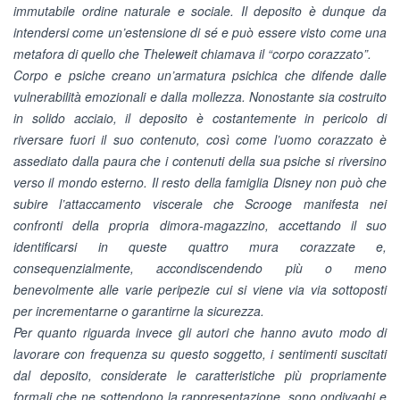
immutabile ordine naturale e sociale. Il deposito è dunque da
intendersi come un’estensione di sé e può essere visto come una
metafora di quello che Theleweit chiamava il “corpo corazzato”.
Corpo e psiche creano un’armatura psichica che difende dalle
vulnerabilità emozionali e dalla mollezza. Nonostante sia costruito
in solido acciaio, il deposito è costantemente in pericolo di
riversare fuori il suo contenuto, così come l’uomo corazzato è
assediato dalla paura che i contenuti della sua psiche si riversino
verso il mondo esterno. Il resto della famiglia Disney non può che
subire l’attaccamento viscerale che Scrooge manifesta nei
confronti della propria dimora-magazzino, accettando il suo
identificarsi in queste quattro mura corazzate e,
consequenzialmente, accondiscendendo più o meno
benevolmente alle varie peripezie cui si viene via via sottoposti
per incrementarne o garantirne la sicurezza.
Per quanto riguarda invece gli autori che hanno avuto modo di
lavorare con frequenza su questo soggetto, i sentimenti suscitati
dal deposito, considerate le caratteristiche più propriamente
formali che ne sottendono la rappresentazione, sono ondivaghi e