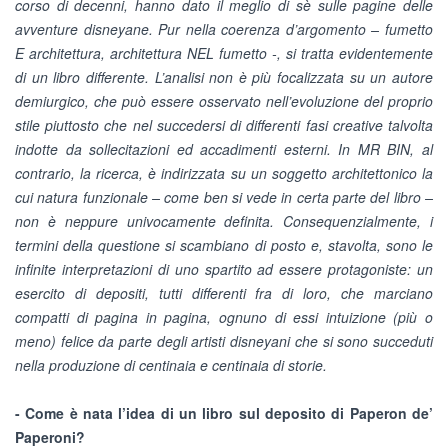
corso di decenni, hanno dato il meglio di sè sulle pagine delle
avventure disneyane. Pur nella coerenza d’argomento – fumetto
E architettura, architettura NEL fumetto -, si tratta evidentemente
di un libro differente. L’analisi non è più focalizzata su un autore
demiurgico, che può essere osservato nell’evoluzione del proprio
stile piuttosto che nel succedersi di differenti fasi creative talvolta
indotte da sollecitazioni ed accadimenti esterni. In MR BIN, al
contrario, la ricerca, è indirizzata su un soggetto architettonico la
cui natura funzionale – come ben si vede in certa parte del libro –
non è neppure univocamente definita. Consequenzialmente, i
termini della questione si scambiano di posto e, stavolta, sono le
infinite interpretazioni di uno spartito ad essere protagoniste: un
esercito di depositi, tutti differenti fra di loro, che marciano
compatti di pagina in pagina, ognuno di essi intuizione (più o
meno) felice da parte degli artisti disneyani che si sono succeduti
nella produzione di centinaia e centinaia di storie.
- Come è nata l’idea di un libro sul deposito di Paperon de’
Paperoni?