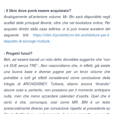
- Il libro dove potrà essere acquistato?
Analogamente all’anteriore volume, Mr. Bin sarà disponibile negli
scaffali delle principali librerie, oltre che nei bookstore online. Per
acquisto diretto dalla casa editrice, ci si può invece avvalere del
seguente link:
https://mlim.it/prodotto/mr-bin-architetture-per-il-
deposito-di-scrooge-mcduck
.
- Progetti futuri?
Beh, ad essere banali un noto detto dovrebbe suggerire che “non
c’è DUE senza TRE”...Non nascondiamo che, in effetti, già esiste
una buona base e diverse pagine per un terzo volume che
potrebbe a tutti gli effetti considerarsi come conclusione della
trilogia di ARCHIDISNEY. Tuttavia, stiamo ancora “limando”
alcune cose e, pertanto, non possiamo per il momento anticipare
nulla, men che meno azzardare calendari d’uscita. Quel che è
certo è che, comunque, così come MR. BIN è un testo
sostanzialmente diverso per concezione rispetto al precedente su