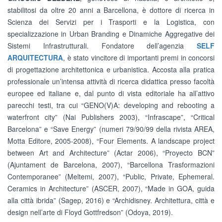
stabilitosi da oltre 20 anni a Barcellona, è dottore di ricerca in
Scienza dei Servizi per i Trasporti e la Logistica, con
specializzazione in Urban Branding e Dinamiche Aggregative dei
Sistemi Infrastrutturali. Fondatore dell’agenzia
SELF
ARQUITECTURA
, è stato vincitore di importanti premi in concorsi
di progettazione architettonica e urbanistica. Accosta alla pratica
professionale un’intensa attività di ricerca didattica presso facoltà
europee ed italiane e, dal punto di vista editoriale ha all’attivo
parecchi testi, tra cui “GENO(V)A: developing and rebooting a
waterfront city” (Nai Publishers 2003), “Infrascape”, “Critical
Barcelona” e “Save Energy” (numeri 79/90/99 della rivista AREA,
Motta Editore, 2005-2008), “Four Elements. A landscape project
between Art and Architecture” (Actar 2006), “Proyecto BCN”
(Ajuntament de Barcelona, 2007), “Barcellona Trasformazioni
Contemporanee” (Meltemi, 2007), “Public, Private, Ephemeral.
Ceramics in Architecture” (ASCER, 2007), “Made in GOA, guida
alla città ibrida” (Sagep, 2016) e “Archidisney. Architettura, città e
design nell’arte di Floyd Gottfredson” (Odoya, 2019).