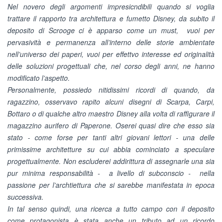
Nel novero degli argomenti impresicndibili quando si voglia
trattare il rapporto tra architettura e fumetto Disney, da subito il
deposito di Scrooge ci è apparso come un must, vuoi per
pervasività e permanenza all’interno delle storie ambientate
nell’universo dei paperi, vuoi per effettvo interesse ed originalità
delle soluzioni progettuali che, nel corso degli anni, ne hanno
modificato l’aspetto.
Personalmente, possiedo nitidissimi ricordi di quando, da
ragazzino, osservavo rapito alcuni disegni di Scarpa, Carpi,
Bottaro o di qualche altro maestro Disney alla volta di raffigurare il
magazzino aurifero di Paperone. Oserei quasi dire che esso sia
stato - come forse per tanti altri giovani lettori - una delle
primissime architetture su cui abbia cominciato a speculare
progettualmente. Non escluderei addirittura di assegnarle una sia
pur minima responsabilità - a livello di subconscio - nella
passione per l’archtiettura che si sarebbe manifestata in epoca
successiva.
In tal senso quindi, una ricerca a tutto campo con il deposito
come protagonista è stata anche un tributo ad un ricordo